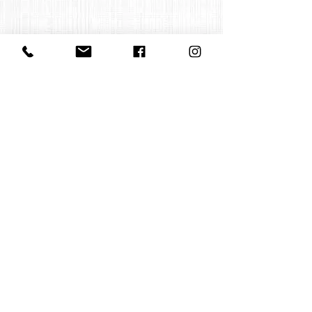
Contact us
office@huelgasensemble.be
+32 471 22 82 40
Postal address
Groot Begijnhof 16
BE-3000 Leuven
Belgium
©2022 by Huelgas Ensemble