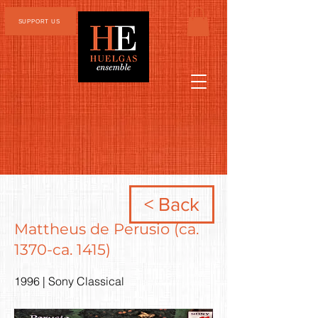
SUPPORT US
< Back
Mattheus de Perusio (ca.
1370-ca. 1415)
1996 | Sony Classical