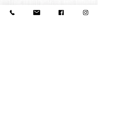
Contact us
office@huelgasensemble.be
+32 471 22 82 40
Postal address
Groot Begijnhof 16
BE-3000 Leuven
Belgium
©2022 by Huelgas Ensemble