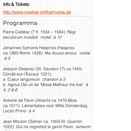
Info & Tickets:
http://www.koelner-philharmonie.de
Programma
Pierre Cadéac (? fl. 1534 – 1564): Regi
seculorum invisibili
motet à 12
Johannes Symonis Hasprois (Haspres
ca.1360-Rome 1428): Ma douce amour
virelai
à 3
Josquin Desprez (St. Sauveur (?) ca.1455-
Condé-sur-l’Escaut 1521):
a. Cueur langoreulx
chanson à 5
b. Agnus Dei uit de ‘Missa Malheur me bat’
à
4, 2 & 6
Antoine de Févin (Atrecht ca.1470-Blois
ca.1511): Lamentaties voor Witte Donderdag,
Lectio Primo
à 4
Jean Mouton (Samer ca. 1459-St.-Quentin
1522): Qui ne regrettoit le gentil Févin
lamento