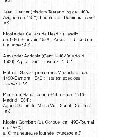
à 4
Jean l’Héritier (bisdom Teerenburg ca.1480-
Avignon ca.1552): Locutus est Dominus
motet
à 9
Nicolle des Celliers de Hesdin (Hesdin
ca.1490-Beauvais 1538): Parasti in dulcedine
tua
motet à 5
Alexander Agricola (Gent 1446-Valladolid
1506): Agnus Dei "In myne zin"
à 4
Mathieu Gascongne (Frans-Vlaanderen ca.
1490-Cambrai 1540): Ista est speciosa
canon à 12
Pierre de Manchicourt (Béthune ca. 1510-
Madrid 1564):
Agnus Dei uit de ‘Missa Veni Sancte Spiritus’
à 6
Nicolas Gombert (La Gorgue ca.1495-Tournai
ca. 1560):
a. O malheureuse journée
chanson à 5