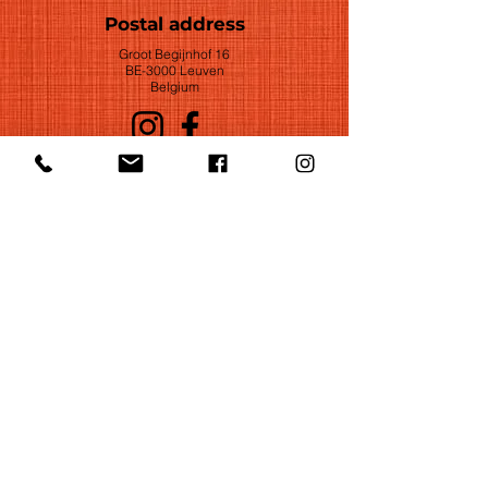
Postal address
Groot Begijnhof 16
BE-3000 Leuven
Belgium
©2022 by Huelgas Ensemble