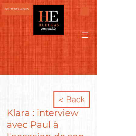
SOUTENEZ-NOUS
< Back
Klara : interview
avec Paul à