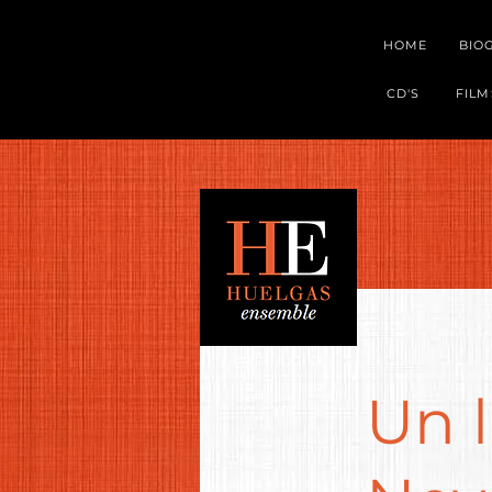
HOME
BIO
CD'S
FILM
Un l