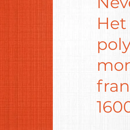
Neve
Het
poly
mon
fra
160