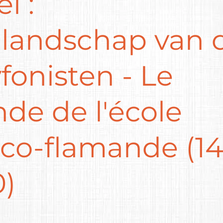
l :
 landschap van 
fonisten - Le
de de l'école
nco-flamande (1
0)