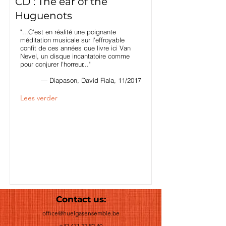
CD : The ear of the
Huguenots
"...C'est en réalité une poignante
méditation musicale sur l'effroyable
confit de ces années que livre ici Van
Nevel, un disque incantatoire comme
pour conjurer l'horreur..."
— Diapason, David Fiala, 11/2017
Lees verder
Contact us:
office@huelgasensemble.be
+32 471 22 82 40