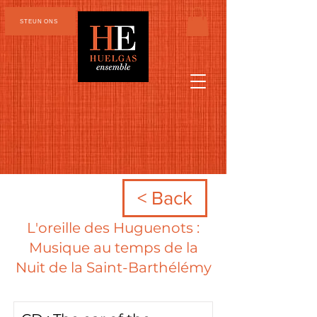
STEUN ONS
< Back
L'oreille des Huguenots :
Musique au temps de la
Nuit de la Saint-Barthélémy