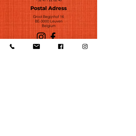
Postal Adress
Groot Begijnhof 16
BE-3000 Leuven
Belgium
©2022 by Huelgas Ensemble