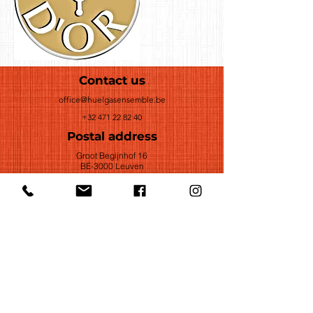
Contact us
office@huelgasensemble.be
+32 471 22 82 40
Postal address
Groot Begijnhof 16
BE-3000 Leuven
Belgium
©2022 by Huelgas Ensemble