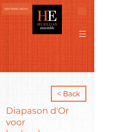
SOUTENEZ-NOUS
< Back
Diapason d'Or
voor