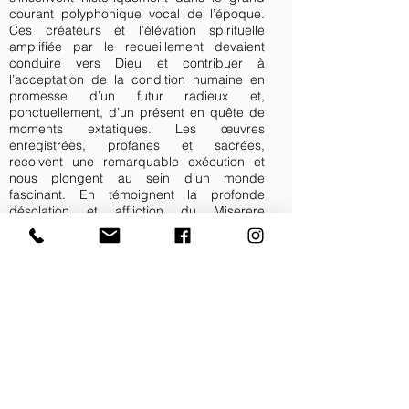
courant polyphonique vocal de l’époque.
Ces créateurs et l’élévation spirituelle
amplifiée par le recueillement devaient
conduire vers Dieu et contribuer à
l’acceptation de la condition humaine en
promesse d’un futur radieux et,
ponctuellement, d’un présent en quête de
moments extatiques. Les œuvres
enregistrées, profanes et sacrées,
recoivent une remarquable exécution et
nous plongent au sein d’un monde
fascinant. En témoignent la profonde
désolation et affliction du Miserere
d’Andrés Barea tout comme les
Lamentaciones de Fray José de
Vaquedano qui nous plongent dans un
univers bâti sur la soumission sociale et la
sublimation religieuse, l’obéissance
résignée contre la promesse d’un rachat
post-mortem. Dans la même veine, le
Stabat Mater dolorosa de Miquel de
Ambiela, nous mène vers de splendides
méditations, aussi subtiles que
sincères.Tous les ingrédients sont là pour
nous laisser guider par cette remarquable