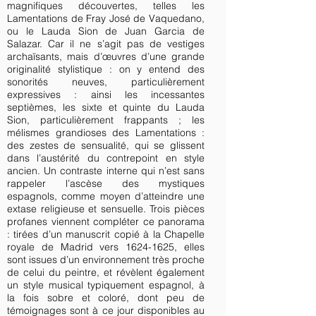
magnifiques découvertes, telles les
Lamentations de Fray José de Vaquedano,
ou le Lauda Sion de Juan Garcia de
Salazar. Car il ne s’agit pas de vestiges
archaïsants, mais d’œuvres d’une grande
originalité stylistique : on y entend des
sonorités neuves, particulièrement
expressives : ainsi les incessantes
septièmes, les sixte et quinte du Lauda
Sion, particulièrement frappants ; les
mélismes grandioses des Lamentations :
des zestes de sensualité, qui se glissent
dans l’austérité du contrepoint en style
ancien. Un contraste interne qui n’est sans
rappeler l’ascèse des mystiques
espagnols, comme moyen d’atteindre une
extase religieuse et sensuelle. Trois pièces
profanes viennent compléter ce panorama
: tirées d’un manuscrit copié à la Chapelle
royale de Madrid vers
1624-1625
, elles
sont issues d’un environnement très proche
de celui du peintre, et révèlent également
un style musical typiquement espagnol, à
la fois sobre et coloré, dont peu de
témoignages sont à ce jour disponibles au