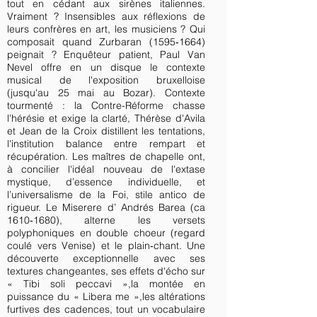
tout en cédant aux sirènes italiennes.
Vraiment ? Insensibles aux réflexions de
leurs confrères en art, les musiciens ? Qui
composait quand Zurbaran (1595‑1664)
peignait ? Enquêteur patient, Paul Van
Nevel offre en un disque le contexte
musical de l'exposition bruxelloise
(jusqu'au 25 mai au Bozar). Contexte
tourmenté : la Contre-Réforme chasse
l'hérésie et exige la clarté, Thérèse d'Avila
et Jean de la Croix distillent les tentations,
l'institution balance entre rempart et
récupération. Les maîtres de chapelle ont,
à concilier l'idéal nouveau de l'extase
mystique, d’essence individuelle, et
l’universalisme de la Foi, stile antico de
rigueur. Le Miserere d’ Andrés Barea (ca
1610‑1680), alterne les versets
polyphoniques en double choeur (regard
coulé vers Venise) et le plain‑chant. Une
découverte exceptionnelle avec ses
textures changeantes, ses effets d'écho sur
« Tibi soli peccavi »,la montée en
puissance du « Libera me »,les altérations
furtives des cadences, tout un vocabulaire