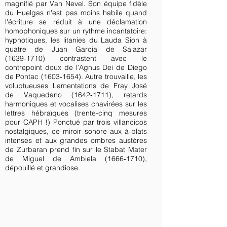
magnifié par Van Nevel. Son équipe fidèle
du Huelgas n'est pas moins habile quand
l'écriture se réduit à une déclamation
homophoniques sur un rythme incantatoire:
hypnotiques, les litanies du Lauda Sion à
quatre de Juan Garcia de Salazar
(1639‑1710) contrastent avec le
contrepoint doux de l’Agnus Dei de Diego
de Pontac (1603‑1654). Autre trouvaille, les
voluptueuses Lamentations de Fray José
de Vaquedano (1642‑1711), retards
harmoniques et vocalises chavirées sur les
lettres hébraïques (trente‑cinq mesures
pour CAPH !) Ponctué par trois villancicos
nostalgiques, ce miroir sonore aux à‑plats
intenses et aux grandes ombres austères
de Zurbaran prend fin sur le Stabat Mater
de Miguel de Ambiela (1666‑1710),
dépouillé et grandiose.