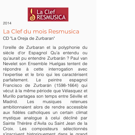
2014
La Clef du mois Resmusica
CD "La Oreja de Zurbaran"
l'oreille de Zurbaran et la polyphonie du
siècle d'or Espagnol Qu’a entendu ou
qu’aurait pu entendre Zurbarán ? Paul van
Nevelet son Ensemble Huelgas tentent de
répondre à cette interrogation avec
l’expertise et le brio qui les caractérisent
parfaitement. Le peintre espagnol
Francisco de Zurbarán
(1598-1664)
qui
vécut à la même période que Vélasquez et
Murillo partagea son temps entre Séville et
Madrid. Les musiques retenues
ambitionnaient alors de rendre accessible
aux fidèles catholiques un certain climat
mystique analogue à celui décliné par
Sainte Thérère d’Avila ou Saint Jean de la
Croix. Les compositeurs sélectionnés
s’inscrivent historiquement dans le grand