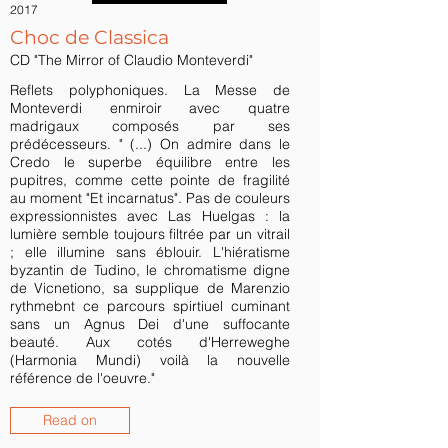
2017
Choc de Classica
CD "The Mirror of Claudio Monteverdi"
Reflets polyphoniques. La Messe de
Monteverdi enmiroir avec quatre
madrigaux composés par ses
prédécesseurs. " (...) On admire dans le
Credo le superbe équilibre entre les
pupitres, comme cette pointe de fragilité
au moment "Et incarnatus". Pas de couleurs
expressionnistes avec Las Huelgas : la
lumière semble toujours filtrée par un vitrail
; elle illumine sans éblouir. L'hiératisme
byzantin de Tudino, le chromatisme digne
de Vicnetiono, sa supplique de Marenzio
rythmebnt ce parcours spirtiuel cuminant
sans un Agnus Dei d'une suffocante
beauté. Aux cotés d'Herreweghe
(Harmonia Mundi) voilà la nouvelle
référence de l'oeuvre."
Read on