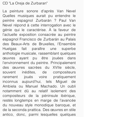
CD "La Oreja de Zurbaran"
La peinture sonore d'après Van Nevel
Quelles musiques aurait pu entendre le
peintre espagnol Zurbarán ? Paul Van
Nevel répond à cette interrogation avec le
génie qui le caractérise. À la faveur de
l’actuelle exposition consacrée au peintre
espagnol Francisco de Zurbarán au Palais
des Beaux-Arts de Bruxelles, l’Ensemble
Huelgas fait paraître une superbe
anthologie musicale, rassemblant quelques
œuvres ayant pu être jouées dans
l’environnement du peintre. Principalement
des œuvres sacrées du XVIIe siècle,
souvent inédites, de compositeurs
rarement joués voire pratiquement
inconnus aujourd’hui, tels Miguel de
Ambiela ou Manuel Machado. Un oubli
notamment dû au relatif isolement des
compositeurs de la péninsule ibérique,
restés longtemps en marge de l’avancée
du nouveau style monodique baroque, et
de la seconda prattica. Des œuvres en stile
antico, donc, parmi lesquelles quelques