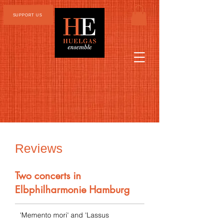
SUPPORT US
Reviews
Two concerts in
Elbphilharmonie Hamburg
'Memento mori' and 'Lassus