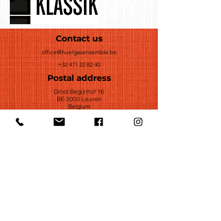
Contact us
office@huelgasensemble.be
+32 471 22 82 40
Postal address
Groot Begijnhof 16
BE-3000 Leuven
Belgium
©2022 by Huelgas Ensemble