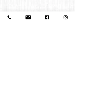
Contact us:
office@huelgasensemble.be
+32 471 22 82 40
Postal Adress
Groot Begijnhof 16
BE-3000 Leuven
Belgium
©2022 by Huelgas Ensemble