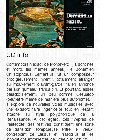
CD info
Contemporain exact de Monteverdi (ils sont nés
et morts les mêmes années), le Bohémien
Christophorus Demantius fut un compositeur
prodigieusement inventif, totalement étranger
au mouvement d'avant-garde italien annoncé
par son "jumeau" transalpin. Et pourtant, assez
paradoxalement, un peu comme Gesualdo
(peut-être même de manière plus autonome), il
a exploré de nouvelles voies musicales avec
une extraordinaire ingéniosité tout en restant
attaché au style polyphonique de la
Renaissance. À cet égard, ces "Vêpres de
Pentecôte" très festives constituent une sorte
de transition somptueuse entre le "vieux"
contrepoint de Lassus et Praetorius et les
innovations imminentes de Schein et Schütz.