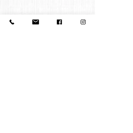
Contact us
office@huelgasensemble.be
+32 471 22 82 40
Postal address
Groot Begijnhof 16
BE-3000 Leuven
Belgium
©2022 by Huelgas Ensemble