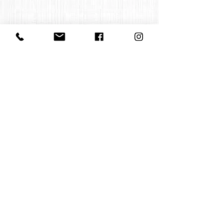
Contact us
office@huelgasensemble.be
+32 471 22 82 40
Postal address
Groot Begijnhof 16
BE-3000 Leuven
Belgium
©2022 by Huelgas Ensemble