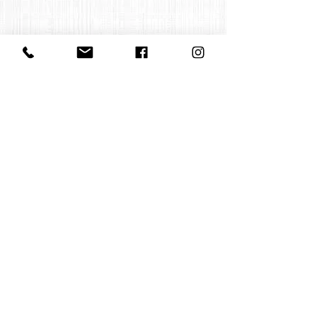
Contact us
office@huelgasensemble.be
+32 471 22 82 40
Postal address
Groot Begijnhof 16
BE-3000 Leuven
Belgium
©2022 by Huelgas Ensemble