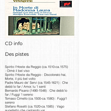
CD info
Des pistes
Spirito l'Hoste da Reggio (ca.1510-ca.1575)
: Oimè il bel viso
Spirito l'Hoste da Reggio : Discolorato hai,
Morte, il più bel volto
Padre Mauro de' Servi (ca.1545-1621) : Che
debb'io far / Amor, tu 'l senti
Bernardo Pisano
(1490-1548)
: Che debb'io
far / Fuggi 'l sereno
Tomaso Cimello (ca.1500-ca.1580) : Fuggi'l
sereno
Stefano Rosetti (ca.1520-ca.1585) : Vago
augelletto che cantando vai