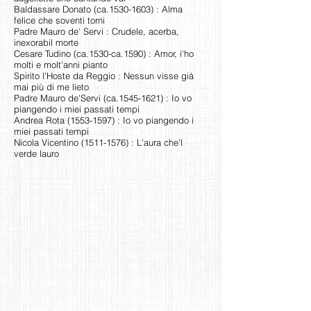
Baldassare Donato (ca.1530-1603) : Alma
felice che soventi torni
Padre Mauro de' Servi : Crudele, acerba,
inexorabil morte
Cesare Tudino (ca.1530-ca.1590) : Amor, i'ho
molti e molt'anni pianto
Spirito l'Hoste da Reggio : Nessun visse già
mai più di me lieto
Padre Mauro de'Servi (ca.1545-1621) : Io vo
piangendo i miei passati tempi
Andrea Rota
(1553-1597)
: Io vo piangendo i
miei passati tempi
Nicola Vicentino
(1511-1576)
: L'aura che'l
verde lauro