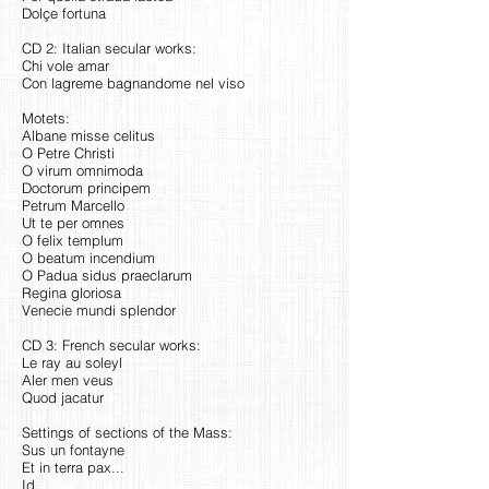
Dolçe fortuna
CD 2: Italian secular works:
Chi vole amar
Con lagreme bagnandome nel viso
Motets:
Albane misse celitus
O Petre Christi
O virum omnimoda
Doctorum principem
Petrum Marcello
Ut te per omnes
O felix templum
O beatum incendium
O Padua sidus praeclarum
Regina gloriosa
Venecie mundi splendor
CD 3: French secular works:
Le ray au soleyl
Aler men veus
Quod jacatur
Settings of sections of the Mass:
Sus un fontayne
Et in terra pax...
Id.