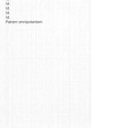
Id.
Id.
Id.
Id.
Patrem omnipotentem