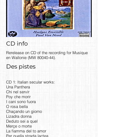
CD info
Rerelease on CD of the recording for Musique
en Wallonie (MW
80040-44)
.
Des pistes
CD 1: Italian secular works:
Una Panthera
Chi nel servir
Poy che morir
I cani sono fuora
O rosa bella
Chaçando un giorno
Lizadra donna
Deduto sei a quel
Merçe o morte
La fiamma del to amor
Per quella strada lactea