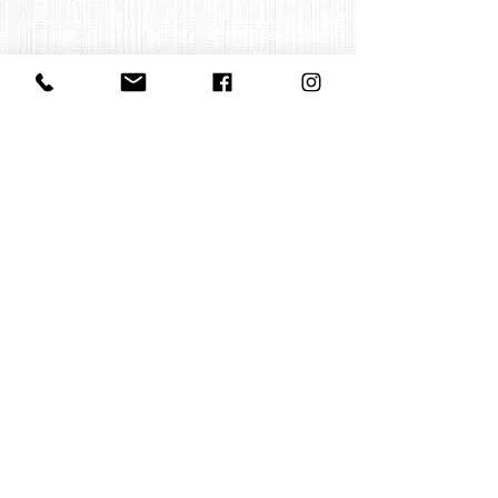
Contact us:
office@huelgasensemble.be
+32 471 22 82 40
Postal Adress
Groot Begijnhof 16
BE-3000 Leuven
Belgium
©2022 by Huelgas Ensemble