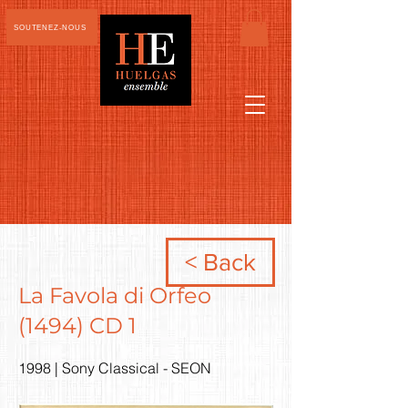
SOUTENEZ-NOUS
< Back
La Favola di Orfeo
(1494) CD 1
1998 | Sony Classical - SEON