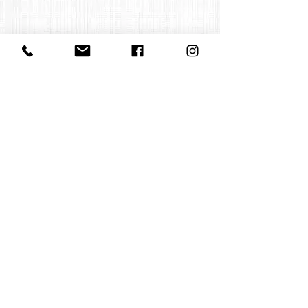
Contact us:
office@huelgasensemble.be
+32 471 22 82 40
Postal Adress
Groot Begijnhof 16
BE-3000 Leuven
Belgium
©2022 by Huelgas Ensemble