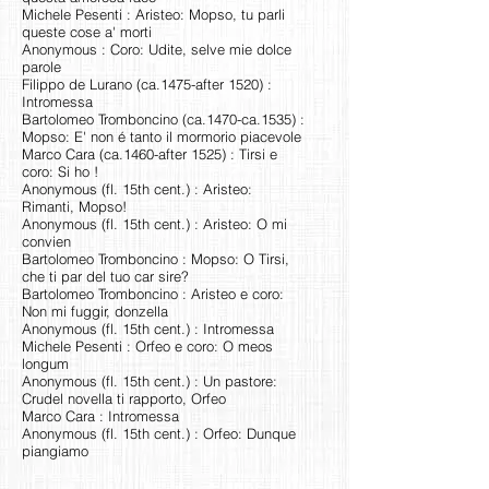
Michele Pesenti : Aristeo: Mopso, tu parli
queste cose a' morti
Anonymous : Coro: Udite, selve mie dolce
parole
Filippo de Lurano (ca.1475-after 1520) :
Intromessa
Bartolomeo Tromboncino (ca.1470-ca.1535) :
Mopso: E' non é tanto il mormorio piacevole
Marco Cara (ca.1460-after 1525) : Tirsi e
coro: Si ho !
Anonymous (fl. 15th cent.) : Aristeo:
Rimanti, Mopso!
Anonymous (fl. 15th cent.) : Aristeo: O mi
convien
Bartolomeo Tromboncino : Mopso: O Tirsi,
che ti par del tuo car sire?
Bartolomeo Tromboncino : Aristeo e coro:
Non mi fuggir, donzella
Anonymous (fl. 15th cent.) : Intromessa
Michele Pesenti : Orfeo e coro: O meos
longum
Anonymous (fl. 15th cent.) : Un pastore:
Crudel novella ti rapporto, Orfeo
Marco Cara : Intromessa
Anonymous (fl. 15th cent.) : Orfeo: Dunque
piangiamo