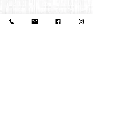
Contact us
office@huelgasensemble.be
+32 471 22 82 40
Postal address
Groot Begijnhof 16
BE-3000 Leuven
Belgium
©2022 by Huelgas Ensemble