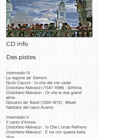
CD info
Des pistes
Intermedio IV :
La regione de' Demoni:
Giulio Caccini : Io che dal ciel cader
Cristofano Malvezzi
(1547-1599)
: Sinfonia
Cristofano Malvezzi : Or che le due grand'
alme
Giovanni de' Bardi
(1534-1612)
: Miseri
habitator del cieco Averno
Intermedio V :
Il canto d'Arione:
Cristofano Malvezzi : Io Che L'onde Raffreno
Cristofano Malvezzi : E noi con questa bella
diva