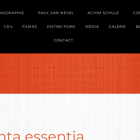
BIOGRAPHIE
PAUL VAN NEVEL
ACHIM SCHULZ
CO
CD's
FILMES
DISTINCTIONS
MEDIA
GALERIE
B
CONTACT
nta essentia