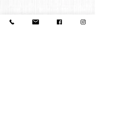
Contact us:
office@huelgasensemble.be
+32 471 22 82 40
Postal Adress
Groot Begijnhof 16
BE-3000 Leuven
Belgium
©2022 by Huelgas Ensemble