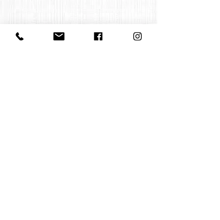
Contact us
office@huelgasensemble.be
+32 471 22 82 40
Postal address
Groot Begijnhof 16
BE-3000 Leuven
Belgium
©2022 by Huelgas Ensemble