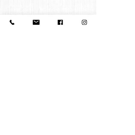
Contact us:
office@huelgasensemble.be
+32 471 22 82 40
Postal Adress
Groot Begijnhof 16
BE-3000 Leuven
Belgium
©2022 by Huelgas Ensemble