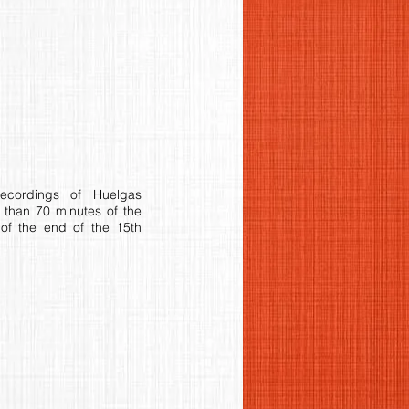
ecordings of Huelgas
 than 70 minutes of the
 of the end of the 15th