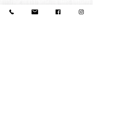
Contact us:
office@huelgasensemble.be
+32 471 22 82 40
Postal Adress
Groot Begijnhof 16
BE-3000 Leuven
Belgium
©2022 by Huelgas Ensemble