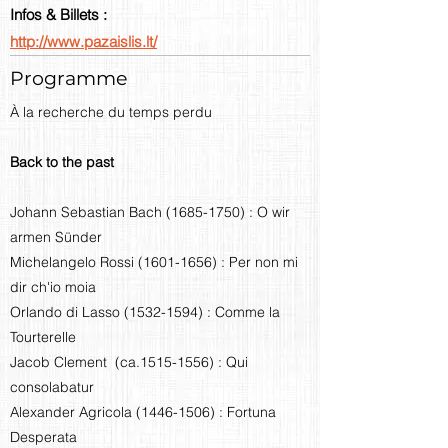
Infos & Billets :
http://www.pazaislis.lt/
Programme
À la recherche du temps perdu
Back to the past
Johann Sebastian Bach
(1685-1750)
: O wir
armen Sünder
Michelangelo Rossi
(1601-1656)
: Per non mi
dir ch'io moia
Orlando di Lasso
(1532-1594)
: Comme la
Tourterelle
Jacob Clement (ca.1515-1556) : Qui
consolabatur
Alexander Agricola
(1446-1506)
: Fortuna
Desperata