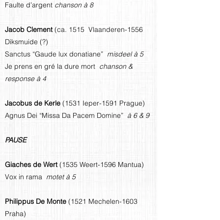
Faulte d’argent
chanson à 8
Jacob Clement
(ca. 1515 Vlaanderen-1556
Diksmuide (?)
Sanctus “Gaude lux donatiane”
misdeel à 5
Je prens en gré la dure mort
chanson &
response à 4
Jacobus de Kerle
(1531 Ieper-1591 Prague)
Agnus Dei “Missa Da Pacem Domine”
à 6 & 9
PAUSE
Giaches de Wert
(1535 Weert-1596 Mantua)
Vox in rama
motet à 5
Philippus De Monte
(1521 Mechelen-1603
Praha)