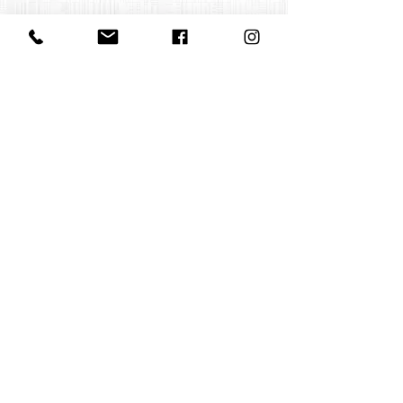
Contact us
office@huelgasensemble.be
+32 471 22 82 40
Postal address
Groot Begijnhof 16
BE-3000 Leuven
Belgium
©2022 by Huelgas Ensemble