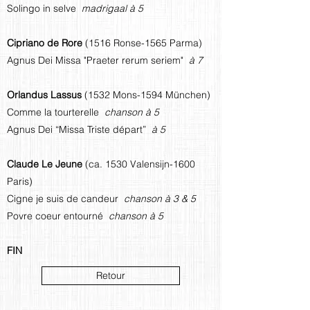
Solingo in selve
madrigaal à 5
Cipriano de Rore
(1516 Ronse-1565 Parma)
Agnus Dei Missa "Praeter rerum seriem"
à 7
Orlandus Lassus
(1532 Mons-1594 München)
Comme la tourterelle
chanson à 5
Agnus Dei “Missa Triste départ”
à 5
Claude Le Jeune
(ca. 1530 Valensijn-1600
Paris)
Cigne je suis de candeur
chanson à 3 & 5
Povre coeur entourné
chanson à 5
FIN
Retour