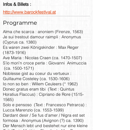
Infos & Billets :
http://www.barockfestival.at
Programme
Alma che scarca : anoniem (Firenze, 1563)
Je sui trestout damour raimpli : Anonymus
(Cyprus ca. 1380)
Es waren zwei Königskinder : Max Reger
(1873-1916)
Ave Maria : Nicolas Craen (ca.
1470-1507)
S’io mori’n croce perte : Giovanni Animuccia
(ca.
1500-1571)
Noblesse gist au coeur du vertueux :
Guillaume Costeley (ca.
1530-1606)
Io non so ben : Willem Ceuleers (° 1962)
Donec gratus eram tibi (Text : Quintus
Horatius Flaccus) : Cipriano de Rore
(1515-
1565)
Solo e pensoso (Text : Francesco Petrarca) :
Lucca Marenzio (ca.
1553-1599)
Dardant desir / Se fus d’amer / Nigra est set
formosa : Anonymus (Avignon (?) ca. 1390)
Der Mensch lebt und bestehet nur eine kleine