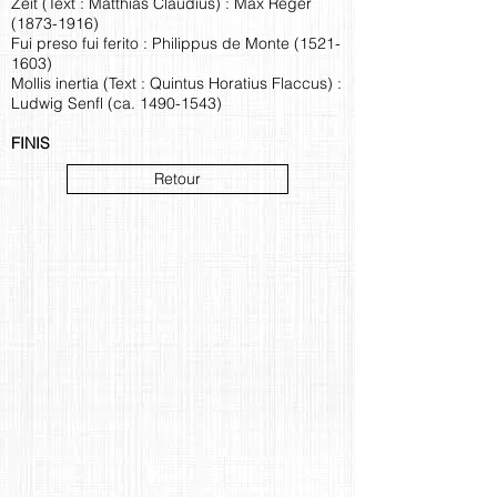
Zeit (Text : Matthias Claudius) : Max Reger
(1873-1916)
Fui preso fui ferito : Philippus de Monte
(1521-
1603)
Mollis inertia (Text : Quintus Horatius Flaccus) :
Ludwig Senfl (ca.
1490-1543)
FINIS
Retour