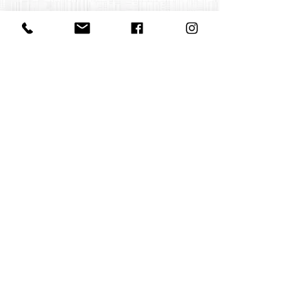
Contact us
office@huelgasensemble.be
+32 471 22 82 40
Postal address
Groot Begijnhof 16
BE-3000 Leuven
Belgium
©2022 by Huelgas Ensemble