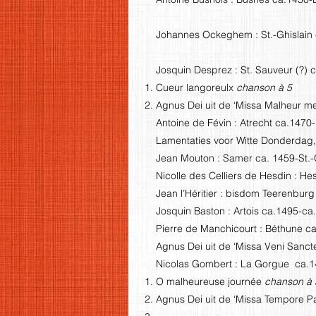
Johannes Ockeghem : St.-Ghislain
Josquin Desprez : St. Sauveur (?)
Cueur langoreulx
chanson à 5
Agnus Dei uit de ‘Missa Malheur m
Antoine de Févin : Atrecht ca.1470
Lamentaties voor Witte Donderdag
Jean Mouton : Samer ca. 1459-St.
Nicolle des Celliers de Hesdin : 
Jean l’Héritier : bisdom Teerenbu
Josquin Baston : Artois ca.1495-c
Pierre de Manchicourt : Béthune c
Agnus Dei uit de ‘Missa Veni Sanct
Nicolas Gombert : La Gorgue ca.1
O malheureuse journée
chanson à 
Agnus Dei uit de ‘Missa Tempore P