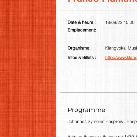
Date & heure :
18/09/22 15:00
Emplacement:
Organisme:
Klangvokal Musi
Infos & Billets :
http://www.klan
Programme
Johannes Symonis Hasprois : Ha
Antoine Busnois : Busnes ca.143