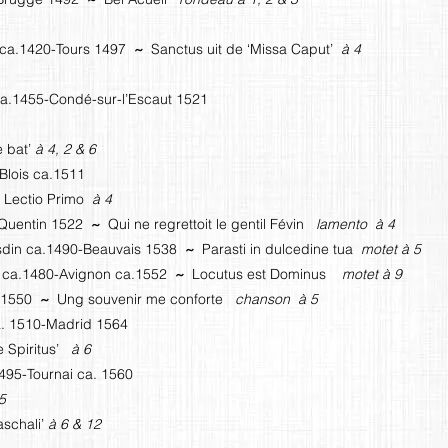
 ca.1420-Tours 1497
~
Sanctus uit de ‘Missa Caput’
à 4
 ca.1455-Condé-sur-l’Escaut 1521
e bat’
à 4, 2 & 6
-Blois ca.1511
, Lectio Primo
à 4
-Quentin 1522
~
Qui ne regrettoit le gentil Févin
lamento à 4
Hesdin ca.1490-Beauvais 1538
~
Parasti in dulcedine tua
motet à 5
rg ca.1480-Avignon ca.1552
~
Locutus est Dominus
motet à 9
a.1550
~
Ung souvenir me conforte
chanson à 5
a. 1510-Madrid 1564
e Spiritus’
à 6
495-Tournai ca. 1560
5
aschali’
à 6 & 12