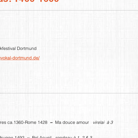
kfestival Dortmund
gvokal-dortmund.de/
spres ca.1360-Rome 1428
~
Ma douce amour
virelai à 3
0-Brugge 1492
~
Bel Acueil
rondeau à 1, 2 & 3