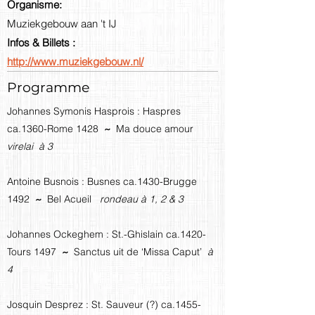
Organisme:
Muziekgebouw aan 't IJ
Infos & Billets :
http://www.muziekgebouw.nl/
Programme
Johannes Symonis Hasprois : Haspres
ca.1360-Rome 1428
~
Ma douce amour
virelai à 3
Antoine Busnois : Busnes ca.1430-Brugge
1492
~
Bel Acueil
rondeau à 1, 2 & 3
Johannes Ockeghem : St.-Ghislain ca.1420-
Tours 1497
~
Sanctus uit de ‘Missa Caput’
à
4
Josquin Desprez : St. Sauveur (?) ca.1455-