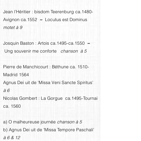
Jean l’Héritier : bisdom Teerenburg ca.1480-
Avignon ca.1552
~
Locutus est Dominus
motet à 9
Josquin Baston : Artois ca.1495-ca.1550
~
Ung souvenir me conforte
chanson à 5
Pierre de Manchicourt : Béthune ca. 1510-
Madrid 1564
Agnus Dei uit de ‘Missa Veni Sancte Spiritus’
à 6
Nicolas Gombert : La Gorgue ca.1495-Tournai
ca. 1560
a) O malheureuse journée
chanson à 5
b) Agnus Dei uit de ‘Missa Tempore Paschali’
à 6 & 12