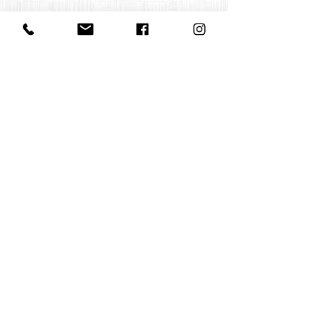
FIN
Retour
Contact us
office@huelgasensemble.be
+32 471 22 82 40
Postal address
Groot Begijnhof 16
BE-3000 Leuven
Belgium
©2022 by Huelgas Ensemble