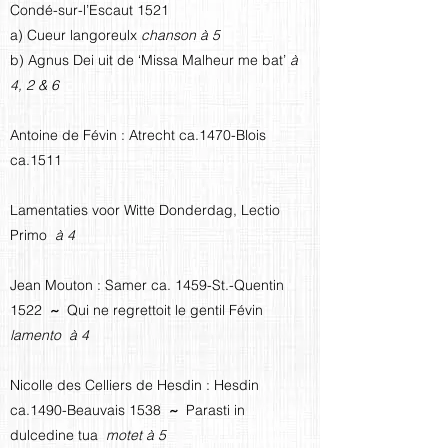
Condé-sur-l’Escaut 1521
a) Cueur langoreulx
chanson à 5
b) Agnus Dei uit de ‘Missa Malheur me bat’
à
4, 2 & 6
Antoine de Févin : Atrecht ca.1470-Blois
ca.1511
Lamentaties voor Witte Donderdag, Lectio
Primo
à 4
Jean Mouton : Samer ca. 1459-St.-Quentin
1522
~
Qui ne regrettoit le gentil Févin
lamento à 4
Nicolle des Celliers de Hesdin : Hesdin
ca.1490-Beauvais 1538
~
Parasti in
dulcedine tua
motet à 5