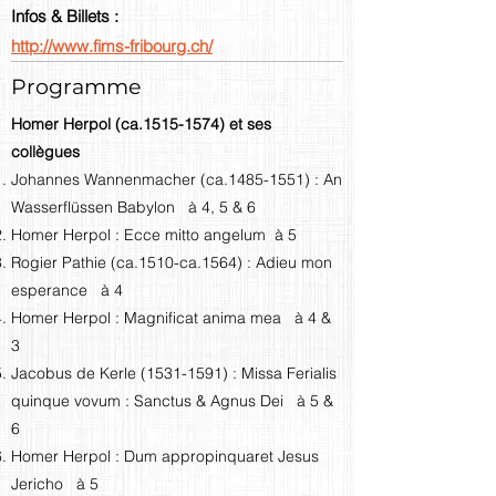
Infos & Billets :
http://www.fims-fribourg.ch/
Programme
Homer Herpol (ca.1515-1574) et ses
collègues
Johannes Wannenmacher (ca.1485-1551) : An
Wasserflüssen Babylon à 4, 5 & 6
Homer Herpol : Ecce mitto angelum à 5
Rogier Pathie (ca.1510-ca.1564) : Adieu mon
esperance à 4
Homer Herpol : Magnificat anima mea à 4 &
3
Jacobus de Kerle
(1531-1591)
: Missa Ferialis
quinque vovum : Sanctus & Agnus Dei à 5 &
6
Homer Herpol : Dum appropinquaret Jesus
Jericho à 5