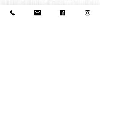
Contact us
office@huelgasensemble.be
+32 471 22 82 40
Postal address
Groot Begijnhof 16
BE-3000 Leuven
Belgium
©2022 by Huelgas Ensemble