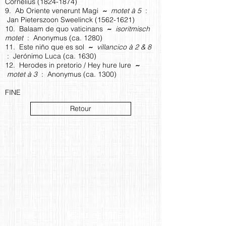
Cornelius
(1824-1874)
9. Ab Oriente venerunt Magi
~
motet à 5
:
Jan Pieterszoon Sweelinck
(1562-1621)
10. Balaam de quo vaticinans
~
isoritmisch
motet
: Anonymus (ca. 1280)
11. Este niño que es sol
~
villancico à 2 & 8
: Jerónimo Luca (ca. 1630)
12. Herodes in pretorio / Hey hure lure
~
motet à 3
: Anonymus (ca. 1300)
FINE
Retour