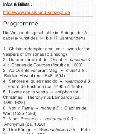
Infos & Billets :
http://www.musik-und-konzept.de
Programme
Die Weihnachtsgeschichte im Spiegel der A-
capella-Kunst des 14. bis 17. Jahrhunderts
1. Christe redemptor omnium : hymn for the
Vespers of Christmas (plainsong)
2. Du premier point de l’Orient
~
cantique à
4
: Charles de Courbes (floruit ca. 1600)
3. Ab Oriente venerunt Magi
~
motet à 6
:
Balduin Hoyoul (ca.
1548-1594)
4. Señores el qu’es nascido
~
villancico à 3
: Pedro de Pastrana (ca. 1490-nà 1558)
5. Levate capita vestra
~
antiphon for
Christmas : Hieronymus Lambardo (ca.
1580-1623)
6. Vox in Rama
~
motet à 5
: Giaches de
Wert
(1535-1596)
7. Vincti Presepio
~
conductus à 3
:
Anonymus (ca. 1320)
8. Drei Könige
~
Weihnachtslied à 5
: Peter