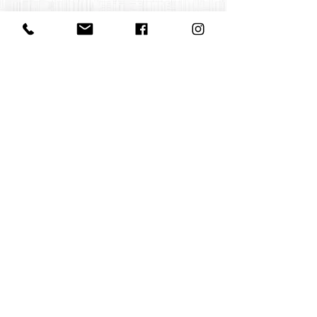
Contact us
office@huelgasensemble.be
+32 471 22 82 40
Postal address
Groot Begijnhof 16
BE-3000 Leuven
Belgium
©2022 by Huelgas Ensemble