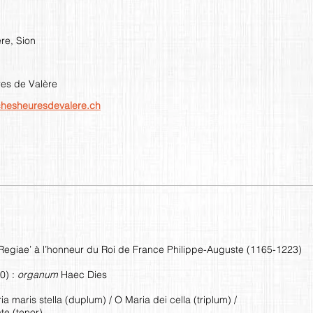
re, Sion
es de Valère
ichesheuresdevalere.ch
egiae’ à l’honneur du Roi de France Philippe-Auguste (1165-1223)
0) :
organum
Haec Dies
a maris stella (duplum) / O Maria dei cella (triplum) /
te (tenor)