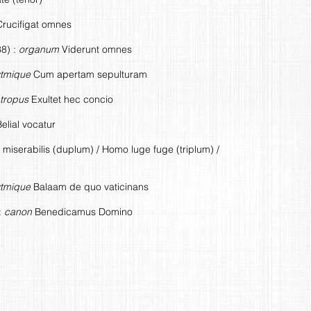
rucifigat omnes
38) :
organum
Viderunt omnes
ytmique
Cum apertam sepulturam
tropus
Exultet hec concio
elial vocatur
iserabilis (duplum) / Homo luge fuge (triplum) /
ytmique
Balaam de quo vaticinans
:
canon
Benedicamus Domino