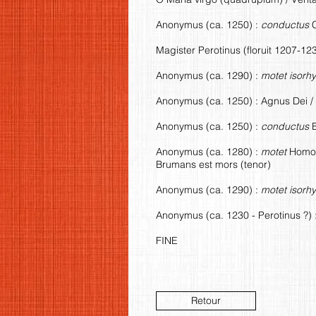
Anonymus (ca. 1250) :
conductus
C
Magister Perotinus (floruit 1207-12
Anonymus (ca. 1290) :
motet isorh
Anonymus (ca. 1250) : Agnus Dei /
Anonymus (ca. 1250) :
conductus
B
Anonymus (ca. 1280) :
motet
Homo m
Brumans est mors (tenor)
Anonymus (ca. 1290) :
motet isorh
Anonymus (ca. 1230 - Perotinus ?) 
FINE
Retour