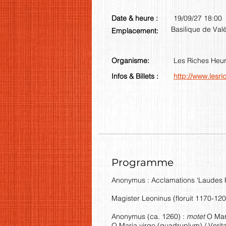
Date & heure :
19/09/27 18:00
Basilique de Valè
Emplacement:
Organisme:
Les Riches Heur
Infos & Billets :
http://www.lesr
Programme
Anonymus : Acclamations ‘Laudes R
Magister Leoninus (floruit 1170-120
Anonymus (ca. 1260) :
motet
O Mari
O Maria virgo (quadruplum) / Verita