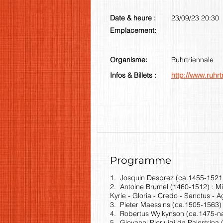
Date & heure :
23/09/23 20:30
Emplacement:
Organisme:
Ruhrtriennale
Infos & Billets :
http://www.ruhrt
Programme
1. Josquin Desprez (ca.1455-1521
2. Antoine Brumel (1460-1512) : M
Kyrie - Gloria - Credo - Sanctus - 
3. Pieter Maessins (ca.1505-1563) 
4. Robertus Wylkynson (ca.1475-n
5. Giovanni Pierluigi da Palestrina