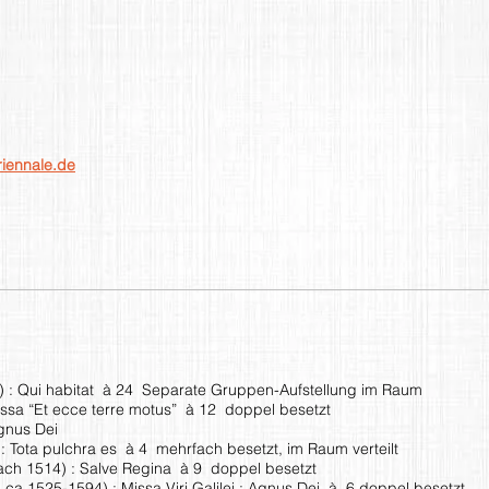
riennale.de
) : Qui habitat à 24 Separate Gruppen-Aufstellung im Raum
issa “Et ecce terre motus” à 12 doppel besetzt
Agnus Dei
: Tota pulchra es à 4 mehrfach besetzt, im Raum verteilt
ach 1514) : Salve Regina à 9 doppel besetzt
 ( ca.1525-1594) : Missa Viri Galilei : Agnus Dei à 6 doppel besetzt