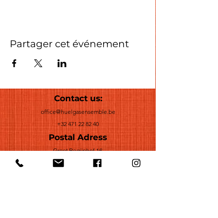
Partager cet événement
Contact us:
office@huelgasensemble.be
+32 471 22 82 40
Postal Adress
Groot Begijnhof 16
BE-3000 Leuven
Belgium
©2022 by Huelgas Ensemble