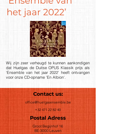
‘Ensemble van
het jaar 2022’
Wij zijn zeer verheugd te kunnen aankondigen
dat Huelgas de Duitse OPUS Klassik prijs als
‘Ensemble van het jaar 2022’ heeft ontvangen
voor onze CD-opname 'En Albion'.
Contact us:
office@huelgasensemble.be
+32 471 22 82 40
Postal Adress
Groot Begijnhof 16
BE-3000 Leuven