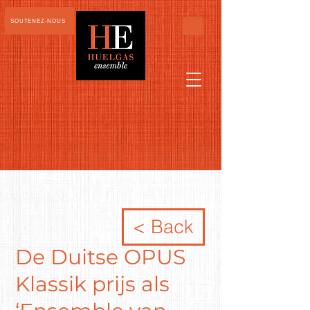
SOUTENEZ-NOUS
< Back
De Duitse OPUS
Klassik prijs als