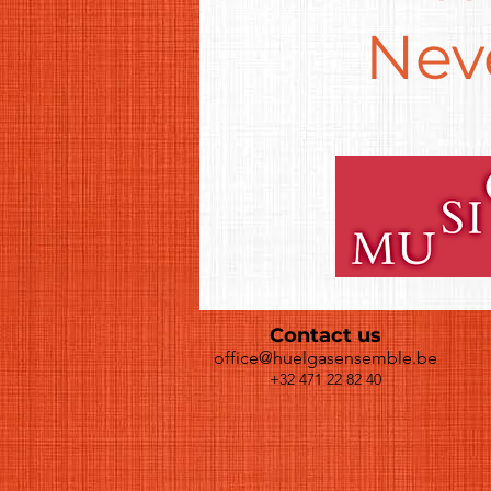
Nev
Contact us
office@huelgasensemble.be
+32 471 22 82 40