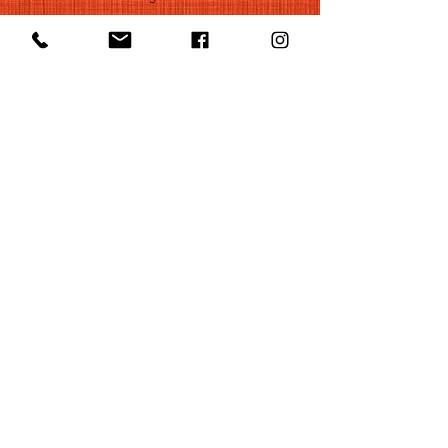
+32 471 22 82 40
Postal Adress
Groot Begijnhof 16
BE-3000 Leuven
Belgium
©2022 by Huelgas Ensemble