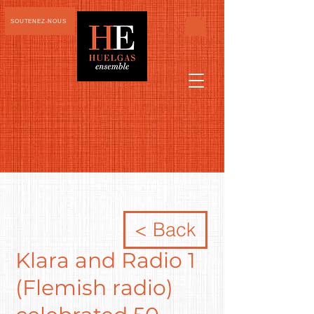
SOUTENEZ-NOUS
< Back
Klara and Radio 1
(Flemish radio)