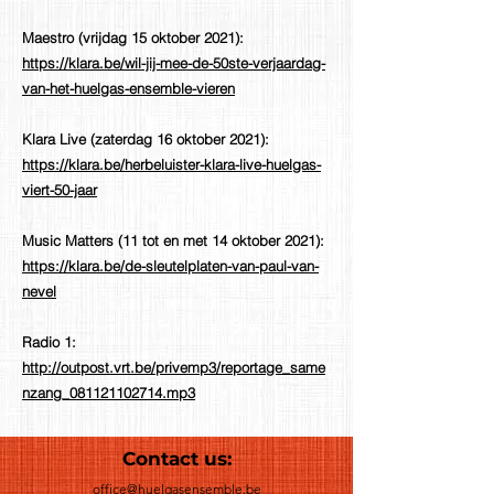
Maestro (vrijdag 15 oktober 2021):
https://klara.be/wil-jij-mee-de-50ste-verjaardag-
van-het-huelgas-ensemble-vieren
Klara Live (zaterdag 16 oktober 2021):
https://klara.be/herbeluister-klara-live-huelgas-
viert-50-jaar
Music Matters (11 tot en met 14 oktober 2021):
https://klara.be/de-sleutelplaten-van-paul-van-
nevel
Radio 1:
http://outpost.vrt.be/privemp3/reportage_same
nzang_081121102714.mp3
Contact us:
office@huelgasensemble.be