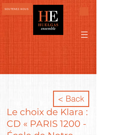
SOUTENEZ-NOUS
< Back
Le choix de Klara :
CD « PARIS 1200 -