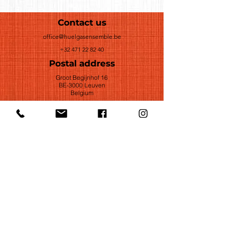
Contact us
office@huelgasensemble.be
+32 471 22 82 40
Postal address
Groot Begijnhof 16
BE-3000 Leuven
Belgium
©2022 by Huelgas Ensemble