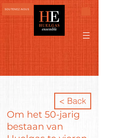
SOUTENEZ-NOUS
< Back
Om het 50-jarig
bestaan van