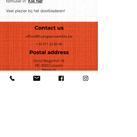
formulier in:
Klik hier
Veel plezier bij het doorbladeren!
Contact us
office@huelgasensemble.be
+32 471 22 82 40
Postal address
Groot Begijnhof 16
BE-3000 Leuven
Belgium
©2022 by Huelgas Ensemble