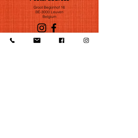
Groot Begijnhof 16
BE-3000 Leuven
Belgium
©2022 by Huelgas Ensemble