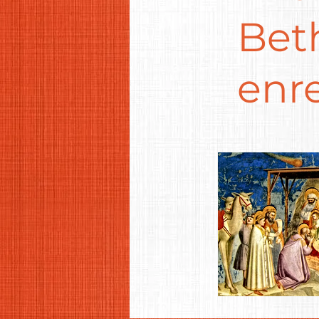
Bet
enr