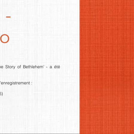
 -
io
e Story of Bethlehem' - a été
'enregistrement :
6)