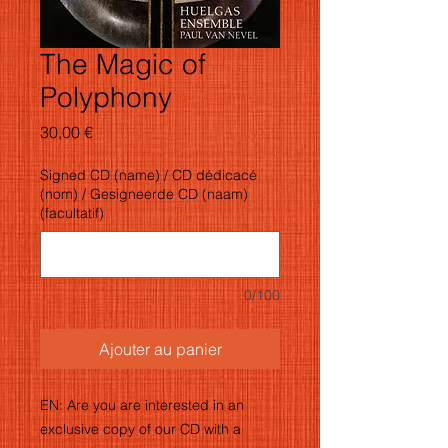
The Magic of
Polyphony
Prix
30,00 €
Signed CD (name) / CD dédicacé
(nom) / Gesigneerde CD (naam)
(facultatif)
0/100
Ajouter au panier
EN: Are you are interested in an
exclusive copy of our CD with a