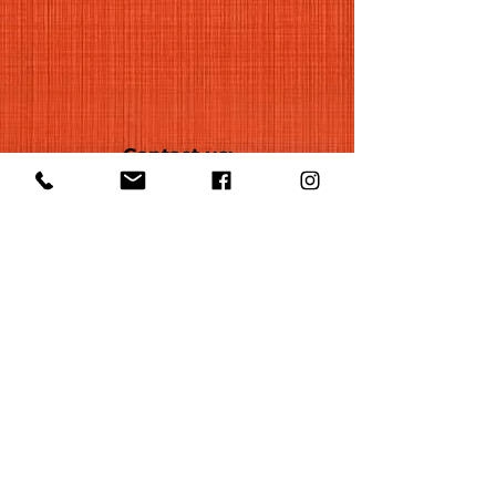
Contact us:
office@huelgasensemble.be
+32 471 22 82 40
Postal Adress
Groot Begijnhof 16
BE-3000 Leuven
Belgium
©2022 by Huelgas Ensemble