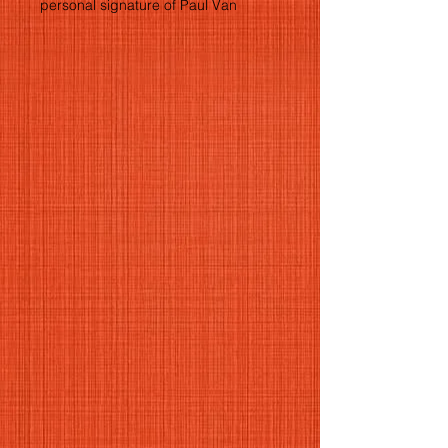
personal signature of Paul Van
Nevel? Please indicate below ... the
name of the person the CD shall be
dedicated to.
FR: Êtes-vous intéressé par un
exemplaire exclusif de notre CD avec
une signature personnelle de Paul
Van Nevel ? Veuillez indiquer ci-
dessous le nom de la personne à qui
le CD sera dédié.
NL: Bent u geïnteresseerd in een
exclusief exemplaar van onze cd met
een persoonlijke handtekening van
Paul Van Nevel? Gelieve hieronder
de naam te vermelden van de
persoon aan wie de CD zal worden
opgedragen.