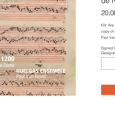
de 
20,0
EN: Are 
copy of 
Paul Van
the name
Signed 
dedicate
Gesignee
FR: Êtes
exclusif
personne
indiquer
à qui le
NL: Bent
exempla
persoon