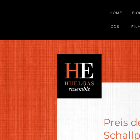
HOME
BI
CDS
FIL
Preis 
Schallp