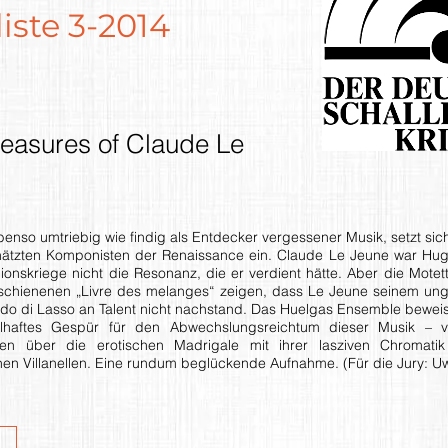
iste 3-2014
reasures of Claude Le
benso umtriebig wie findig als Entdecker vergessener Musik, setzt sic
hätzten Komponisten der Renaissance ein. Claude Le Jeune war Huge
igionskriege nicht die Resonanz, die er verdient hätte. Aber die Mote
chienenen „Livre des melanges“ zeigen, dass Le Jeune seinem ung
o di Lasso an Talent nicht nachstand. Das Huelgas Ensemble beweis
elhaftes Gespür für den Abwechslungsreichtum dieser Musik – v
ten über die erotischen Madrigale mit ihrer lasziven Chromati
en Villanellen. Eine rundum beglückende Aufnahme. (Für die Jury: U