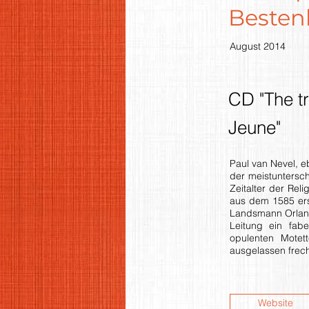
Bestenl
August 2014
CD "The t
Jeune"
Paul van Nevel, e
der meistuntersc
Zeitalter der Rel
aus dem 1585 ers
Landsmann Orland
Leitung ein fab
opulenten Motet
ausgelassen frech
Website