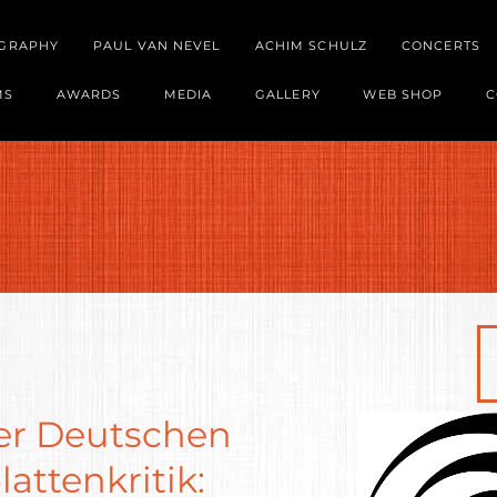
OGRAPHY
PAUL VAN NEVEL
ACHIM SCHULZ
CONCERTS
MS
AWARDS
MEDIA
GALLERY
WEB SHOP
C
der Deutschen
lattenkritik: