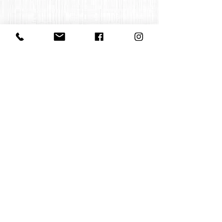
Contact us
office@huelgasensemble.be
+32 471 22 82 40
Postal address
Groot Begijnhof 16
BE-3000 Leuven
Belgium
©2022 by Huelgas Ensemble