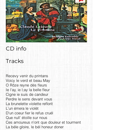
CD info
Tracks
Recevy venir du printans
Voicy le verd et beau May
O Rôze reyne dés fleurs
Ie l'ay, ie l;ay la belle fleur
Cigne ie suis de candeur
Perdre le sens devant vous
La brunelette violette reflorit
L'un émera le violét
D'un coeur fier le refus cruél
Que null' étoille sur nous
Ces amoureus n'ont que douleur et tourment
La béle gloire, le bél honeur doner