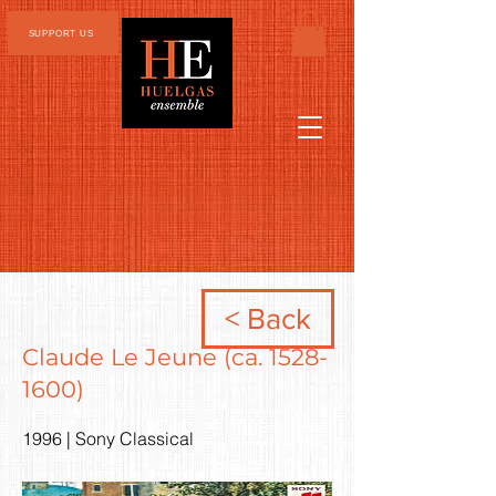
SUPPORT US
< Back
Claude Le Jeune (ca.
1528-
1600)
1996 | Sony Classical