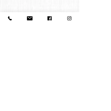
Contact us
office@huelgasensemble.be
+32 471 22 82 40
Postal address
Groot Begijnhof 16
BE-3000 Leuven
Belgium
©2022 by Huelgas Ensemble