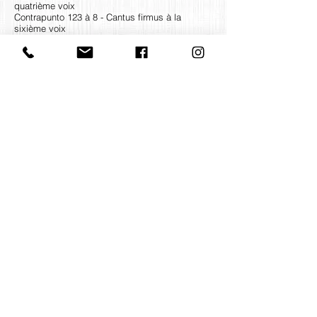
quatrième voix
Contrapunto 123 à 8 - Cantus firmus à la
sixième voix
Contrapunto 34 à 4 - Cantus firmus à la
troisième voix
Contact us
office@huelgasensemble.be
+32 471 22 82 40
Postal address
Groot Begijnhof 16
BE-3000 Leuven
Belgium
©2022 by Huelgas Ensemble