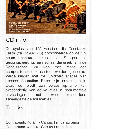
CD info
De cyclus van 125 variaties die Constanzo
Festa (ca.
1490-1545)
componeerde op de 37-
noten cantus firmus 'La Spagna' is
geconcipieerd op een schaal die uniek is in de
Renaissance, en kan met recht een
compositorische krachttoer worden genoemd.
Vergelijkingen met de Goldbergvariaties van
Johann Sebastian Bach zijn onvermijdelijk.
Deze cd biedt een eerste opname van
tweeëndertig van de variaties in instrumentale
uitvoeringen met twee verschillend
samengestelde ensembles.
Tracks
Contrapunto 46 à 4 - Cantus firmus au ténor
Contrapunto 41 à 4 - Cantus firmus à la