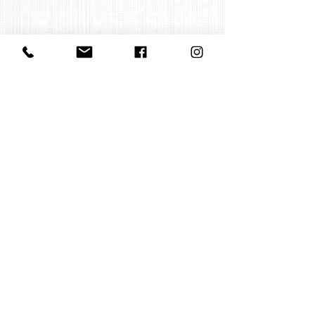
Contact us
office@huelgasensemble.be
+32 471 22 82 40
Postal address
Groot Begijnhof 16
BE-3000 Leuven
Belgium
©2022 by Huelgas Ensemble