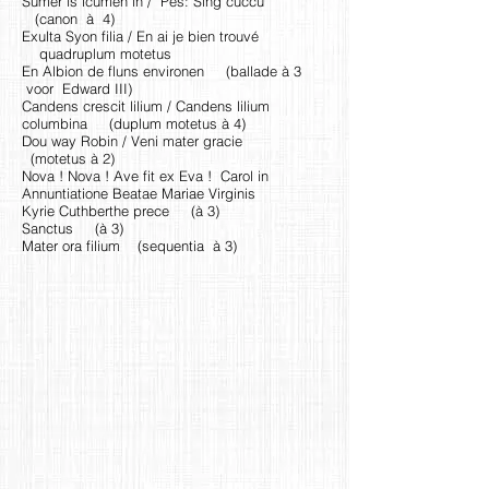
Sumer is icumen in / Pes: Sing cuccu
(canon à 4)
Exulta Syon filia / En ai je bien trouvé
quadruplum motetus
En Albion de fluns environen (ballade à 3
voor Edward III)
Candens crescit lilium / Candens lilium
columbina (duplum motetus à 4)
Dou way Robin / Veni mater gracie
(motetus à 2)
Nova ! Nova ! Ave fit ex Eva ! Carol in
Annuntiatione Beatae Mariae Virginis
Kyrie Cuthberthe prece (à 3)
Sanctus (à 3)
Mater ora filium (sequentia à 3)