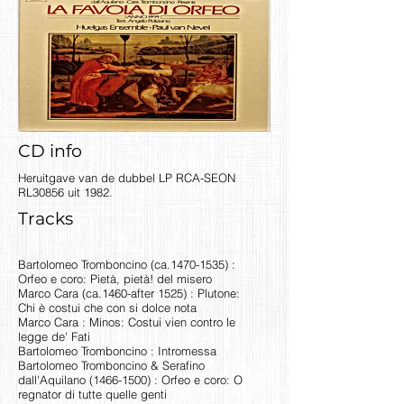
CD info
Heruitgave van de dubbel LP RCA-SEON
RL30856 uit 1982.
Tracks
Bartolomeo Tromboncino (ca.1470-1535) :
Orfeo e coro: Pietà, pietà! del misero
Marco Cara (ca.1460-after 1525) : Plutone:
Chi è costui che con si dolce nota
Marco Cara : Minos: Costui vien contro le
legge de' Fati
Bartolomeo Tromboncino : Intromessa
Bartolomeo Tromboncino & Serafino
dall'Aquilano
(1466-1500)
: Orfeo e coro: O
regnator di tutte quelle genti