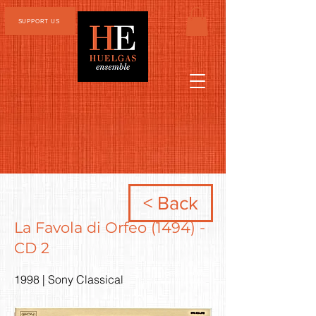
SUPPORT US
< Back
La Favola di Orfeo (1494) -
CD 2
1998 | Sony Classical