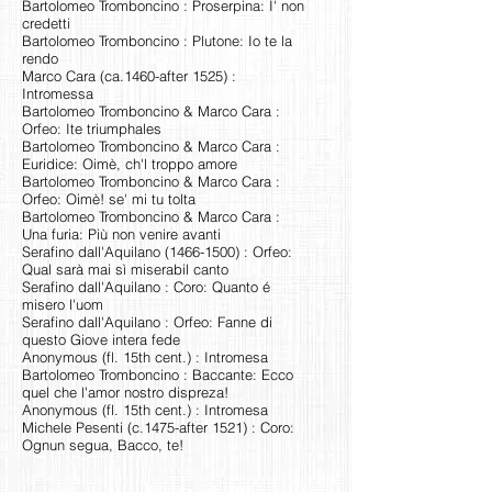
Bartolomeo Tromboncino : Proserpina: I' non
credetti
Bartolomeo Tromboncino : Plutone: Io te la
rendo
Marco Cara (ca.1460-after 1525) :
Intromessa
Bartolomeo Tromboncino & Marco Cara :
Orfeo: Ite triumphales
Bartolomeo Tromboncino & Marco Cara :
Euridice: Oimè, ch'l troppo amore
Bartolomeo Tromboncino & Marco Cara :
Orfeo: Oimè! se' mi tu tolta
Bartolomeo Tromboncino & Marco Cara :
Una furia: Più non venire avanti
Serafino dall'Aquilano
(1466-1500)
: Orfeo:
Qual sarà mai sì miserabil canto
Serafino dall'Aquilano : Coro: Quanto é
misero l'uom
Serafino dall'Aquilano : Orfeo: Fanne di
questo Giove intera fede
Anonymous (fl. 15th cent.) : Intromesa
Bartolomeo Tromboncino : Baccante: Ecco
quel che l'amor nostro dispreza!
Anonymous (fl. 15th cent.) : Intromesa
Michele Pesenti (c.1475-after 1521) : Coro:
Ognun segua, Bacco, te!