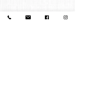
Contact us:
office@huelgasensemble.be
+32 471 22 82 40
Postal Adress
Groot Begijnhof 16
BE-3000 Leuven
Belgium
©2022 by Huelgas Ensemble