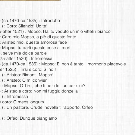
(ca.1470-ca.1535) : Introdutto
) : Coro: Silenzio! Udite!
-after 1521) : Mopso: Ha' tu veduto un mio vittelin bianco
o: Caro mio Mopso, a piè di questo fonte
: Aristeo mio, questa amorosa face
: Mopso, tu parli queste cose a' morti
, selve mie dolce parole
75-after 1520) : Intromessa
(ca.1470-ca.1535) : Mopso: E' non é tanto il mormorio piacevole
 1525) : Tirsi e coro: Si ho !
.) : Aristeo: Rimanti, Mopso!
) : Aristeo: O mi convien
 Mopso: O Tirsi, che ti par del tuo car sire?
 Aristeo e coro: Non mi fuggir, donzella
.) : Intromessa
 e coro: O meos longum
) : Un pastore: Crudel novella ti rapporto, Orfeo
a
t.) : Orfeo: Dunque piangiamo