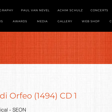
OGRAPHY
PAUL VAN NEVEL
ACHIM SCHULZ
CONCERTS
MS
AWARDS
MEDIA
GALLERY
WEB SHOP
C
di Orfeo (1494) CD 1
sical - SEON