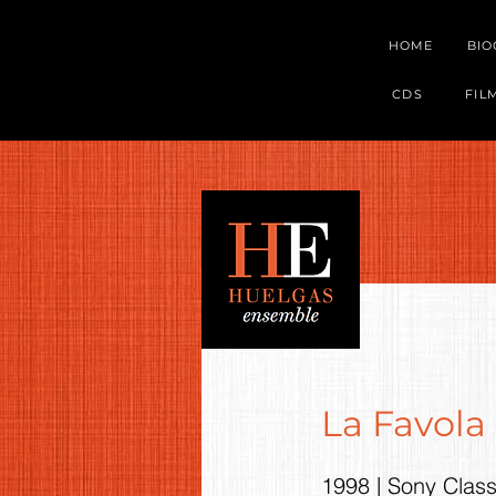
HOME
BI
CDS
FIL
La Favola 
1998 | Sony Clas