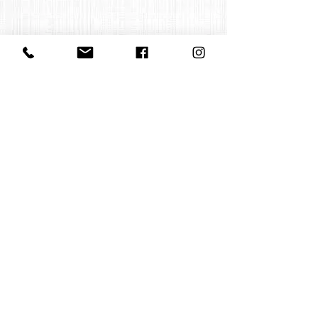
Contact us
office@huelgasensemble.be
+32 471 22 82 40
Postal address
Groot Begijnhof 16
BE-3000 Leuven
Belgium
©2022 by Huelgas Ensemble