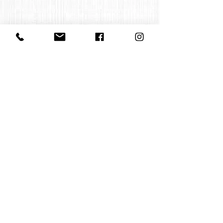
Contact us
office@huelgasensemble.be
+32 471 22 82 40
Postal address
Groot Begijnhof 16
BE-3000 Leuven
Belgium
©2022 by Huelgas Ensemble