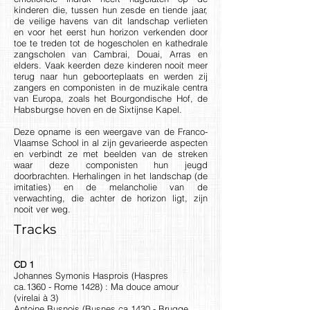
kinderen die, tussen hun zesde en tiende jaar,
de veilige havens van dit landschap verlieten
en voor het eerst hun horizon verkenden door
toe te treden tot de hogescholen en kathedrale
zangscholen van Cambrai, Douai, Arras en
elders. Vaak keerden deze kinderen nooit meer
terug naar hun geboorteplaats en werden zij
zangers en componisten in de muzikale centra
van Europa, zoals het Bourgondische Hof, de
Habsburgse hoven en de Sixtijnse Kapel.
Deze opname is een weergave van de Franco-
Vlaamse School in al zijn gevarieerde aspecten
en verbindt ze met beelden van de streken
waar deze componisten hun jeugd
doorbrachten. Herhalingen in het landschap (de
imitaties) en de melancholie van de
verwachting, die achter de horizon ligt, zijn
nooit ver weg.
Tracks
CD 1
Johannes Symonis Hasprois (Haspres
ca.1360 - Rome 1428) : Ma douce amour
(virelai à 3)
Antoine Busnois (Busnes ca.1430 - Brugge