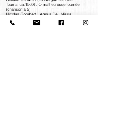
Tournai ca.1560) : O malheureuse journée
(chanson à 5)
Nicolas Gombert : Agnus Dei 'Missa
Tempore paschali' à 6 & 12
Contact us
office@huelgasensemble.be
+32 471 22 82 40
Postal address
Groot Begijnhof 16
BE-3000 Leuven
Belgium
©2022 by Huelgas Ensemble