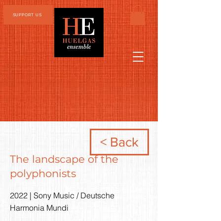
SUPPORT US
< Back
The landscape of the
polyphonists
2022 | Sony Music / Deutsche
Harmonia Mundi