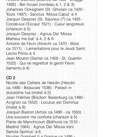
1492) : Bel Acueil (rondeau à 1, 2 & 3)
Johannes Ockeghem (St. Ghislain ca.1420 -
Tours 1497) : Sanctus 'Missa Caput' à 4
Josquin Desprez (St. Sauveur (?) ca.1455 -
Condé-sur-l'Escaut 1521) : Cueur langoreulx
(chanson à 5)
Josquin Desprez : Agnus Dei 'Missa
Malheur me bat' à 4, 2 & 6
Antoine de Févin (Atrecht ca.1470 - Blois
ca.1511) : Lamentations pour le Jeudi Saint,
Lectio Primo à 4
Jean Mouton (Samer ca.1459 - St. Quentin
1522) : Qui ne regrettoit le gentil Févin
(lamento à 4)
CD 2
Nicolle des Celliers de Hesdin (Hesdin
ca.1490 - Beauvais 1538) : Parasti in
dulcedine tua (motet à 5)
Jean l'Héritier (Bisdom Teerenburg ca.1480 -
Avignon ca.1552) : Locutus est Dominus
(motet à 9)
Josquin Baston (Artois ca.1495 - ca.1550) :
Une souvenir me conforte (chanson à 5)
Pierre de Manchicourt (Béthune ca.1510 -
Madrid 1564) : Agnus Dei 'Missa Veni
Sancte Spiritus' à 6
Nicolas Gombert (La Gorgue ca.1495 -